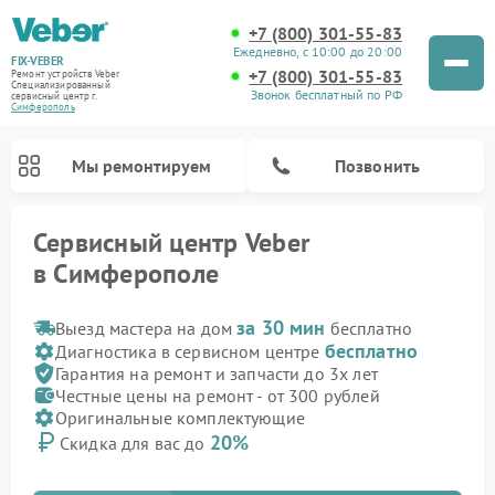
+7 (800) 301-55-83
Ежедневно, с 10:00 до 20:00
FIX-VEBER
+7 (800) 301-55-83
Ремонт устройств Veber
Специализированный
Звонок бесплатный по РФ
cервисный центр г.
Симферополь
Мы ремонтируем
Позвонить
Сервисный центр Veber
в Симферополе
за 30 мин
Выезд мастера на дом
бесплатно
бесплатно
Диагностика в сервисном центре
Гарантия на ремонт и запчасти до 3х лет
Честные цены на ремонт - от 300 рублей
Ремонт прицелов ночного видения Veber
Ремонт оптических прицелов Veber
Ремонт лазерных дальномеров Veber
Ремонт цифровых биноклей Veber
Оригинальные комплектующие
20%
Скидка для вас до