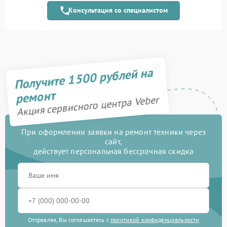
Консультация со специалистом
Замена матрицы
1100 рублей
Прошивка (Обновление
450 рублей
ПО)
Замена USB порта
590 рублей
Получите 1500 рублей на
Калибровка и настройка
750 рублей
ремонт
Акция сервисного центра Veber
Ремонт электронно-
1000 рублей
лучевой трубки
При оформлении заявки на ремонт техники через
Замена микросхемы
сайт,
450 рублей
логики
действует персональная бессрочная скидка
Замена процессора
650 рублей
Замена ключей
590 рублей
управления
Отправляя, Вы соглашаетесь с
политикой конфиденциальности
Ремонт разъема
590 рублей